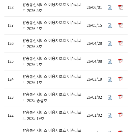
방송통신서비스 이용자보호 이슈리포
128
26/06/01
트 2026 5호
방송통신서비스 이용자보호 이슈리포
127
26/05/15
트 2026 4호
방송통신서비스 이용자보호 이슈리포
126
26/04/28
트 2026 3호
방송통신서비스 이용자보호 이슈리포
125
26/04/08
트 2026 2호
방송통신서비스 이용자보호 이슈리포
124
26/03/19
트 2026 1호
방송통신서비스 이용자보호 이슈리포
123
26/01/02
트 2025 종합호
방송통신서비스 이용자보호 이슈리포
122
26/01/02
트 2025 19호
방송통신서비스 이용자보호 이슈리포