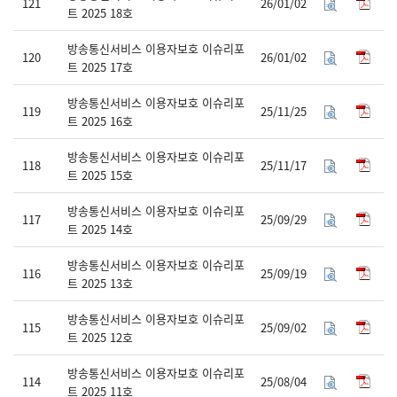
121
26/01/02
트 2025 18호
방송통신서비스 이용자보호 이슈리포
120
26/01/02
트 2025 17호
방송통신서비스 이용자보호 이슈리포
119
25/11/25
트 2025 16호
방송통신서비스 이용자보호 이슈리포
118
25/11/17
트 2025 15호
방송통신서비스 이용자보호 이슈리포
117
25/09/29
트 2025 14호
방송통신서비스 이용자보호 이슈리포
116
25/09/19
트 2025 13호
방송통신서비스 이용자보호 이슈리포
115
25/09/02
트 2025 12호
방송통신서비스 이용자보호 이슈리포
114
25/08/04
트 2025 11호